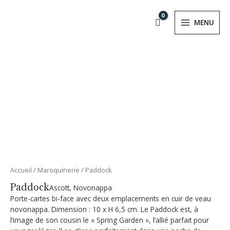
Aller
MAIN
au
MENU
MENU
contenu
RMUTATEUR
NU
RMUTATEUR
NU
quantité
Accueil
/
Maroquinerie
/ Paddock
de
Paddock
Ascott, Novonappa
Paddock
Porte-cartes bi-face avec deux emplacements en cuir de veau
novonappa. Dimension : 10 x H 6,5 cm. Le Paddock est, à
l’image de son cousin le « Spring Garden », l’allié parfait pour