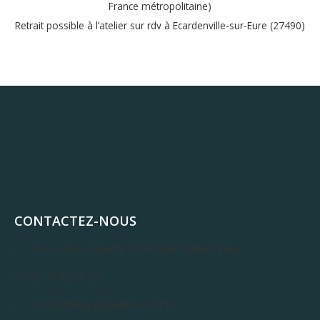
France métropolitaine)
Retrait possible à l’atelier sur rdv à Ecardenville-sur-Eure (27490)
CONTACTEZ-NOUS
80 rue de La Muette 27490 Clef Vallée d'Eure
06 70 92 09 33
contact@margotleathercraft.fr