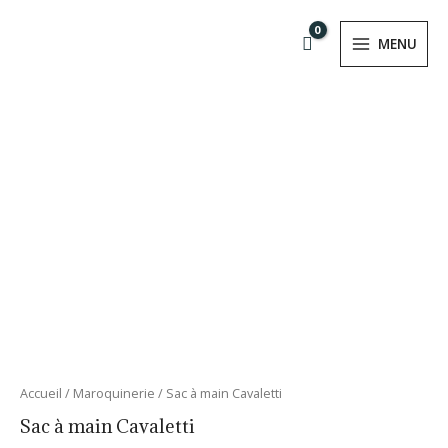
Aller
MAIN
au
MENU
MENU
contenu
RMUTATEUR
NU
RMUTATEUR
NU
quantité
Accueil
/
Maroquinerie
/ Sac à main Cavaletti
de
Sac à main Cavaletti
Sac