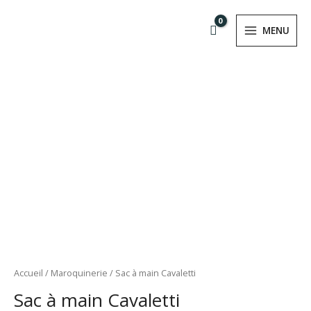
Aller
MAIN
au
MENU
MENU
contenu
RMUTATEUR
NU
RMUTATEUR
NU
quantité
Accueil
/
Maroquinerie
/ Sac à main Cavaletti
de
Sac à main Cavaletti
Sac