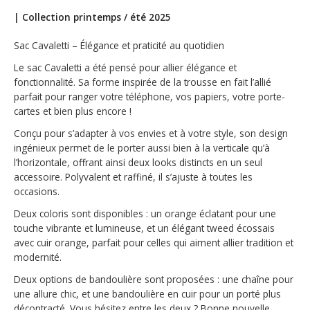
à
|
Collection printemps / été 2025
main
Cavaletti
Sac Cavaletti – Élégance et praticité au quotidien
Le sac Cavaletti a été pensé pour allier élégance et
fonctionnalité. Sa forme inspirée de la trousse en fait l’allié
parfait pour ranger votre téléphone, vos papiers, votre porte-
cartes et bien plus encore !
Conçu pour s’adapter à vos envies et à votre style, son design
ingénieux permet de le porter aussi bien à la verticale qu’à
l’horizontale, offrant ainsi deux looks distincts en un seul
accessoire. Polyvalent et raffiné, il s’ajuste à toutes les
occasions.
Deux coloris sont disponibles : un orange éclatant pour une
touche vibrante et lumineuse, et un élégant tweed écossais
avec cuir orange, parfait pour celles qui aiment allier tradition et
modernité.
Deux options de bandoulière sont proposées : une chaîne pour
une allure chic, et une bandoulière en cuir pour un porté plus
décontracté. Vous hésitez entre les deux ? Bonne nouvelle,