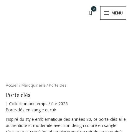
Aller
MAIN
au
MENU
MENU
contenu
RMUTATEUR
NU
RMUTATEUR
quantité
Accueil
/
Maroquinerie
/ Porte clés
de
NU
Porte clés
Porte
clés
|
Collection printemps / été 2025
Porte-clés en sangle et cuir
Inspiré du style emblématique des années 80, ce porte-clés allie
authenticité et modernité avec son design coloré en sangle
résistante et son élégant empiècement en cuir de veau grainé